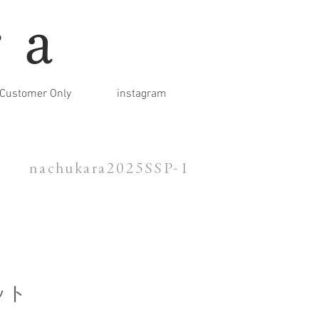
ra
Customer Only
instagram
nachukara2025SSP-1
ット