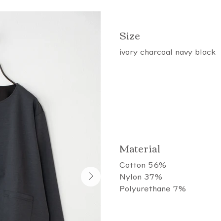
​Size
ivory charcoal navy black
​Material
Cotton 56%
Nylon 37%
Polyurethane 7%