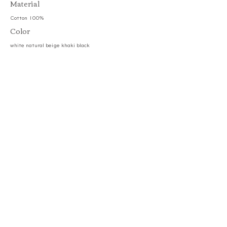
​Material
Cotton 100%
Color
white natural beige khaki black