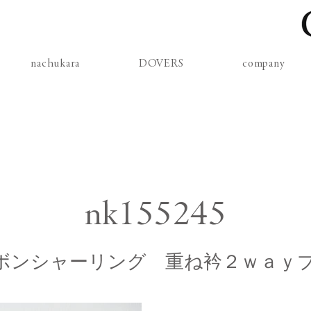
nachukara
DOVERS
company
nk155245
ボンシャーリング 重ね衿２ｗａｙ