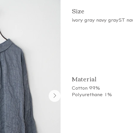
​Size
ivory gray navy grayST n
​Material
Cotton 99%
Polyurethane 1%