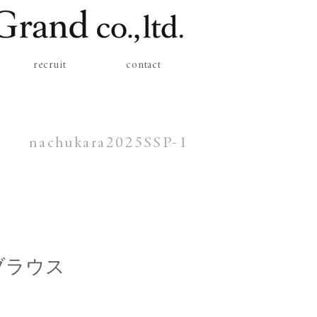
recruit
contact
nachukara2025SSP-1
ブラウス