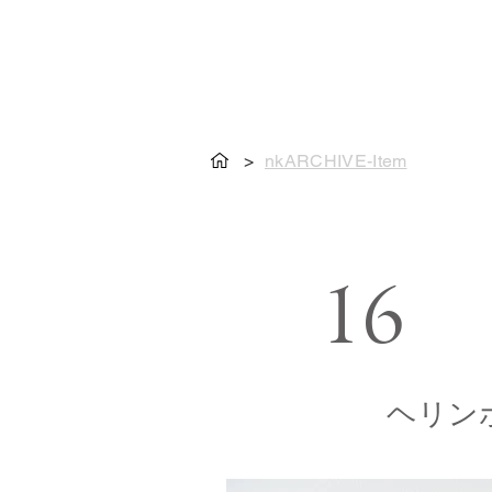
>
nkARCHIVE-Item
16
ヘリン