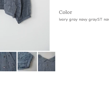
Color
ivory gray navy grayST n