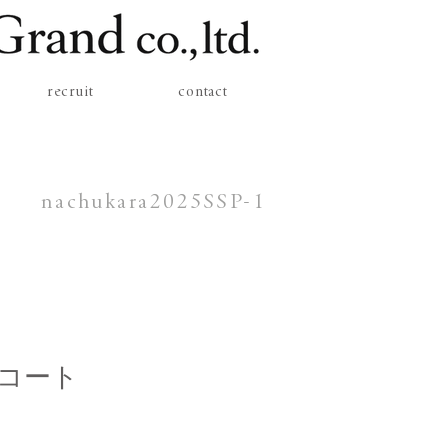
recruit
contact
nachukara2025SSP-1
コート