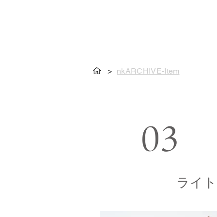
>
nkARCHIVE-Item
03
ライト