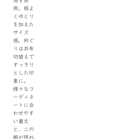
地を使
用。程よ
くゆとり
を加えた
サイズ
感。衿ぐ
りは共布
切替えで
すっきり
とした印
象に。
様々なコ
ーディネ
ートに合
わせやす
い着丈
と、二の
腕が隠れ