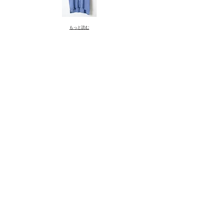
もっと読む
​No.
nk365245
コットンテンセル製品洗い ワイドシ
ャツ
¥11,800
綿52％
再生繊維(セルロース)48％
1.orange 2.blue 3.green 4.black
< Back
↩Return