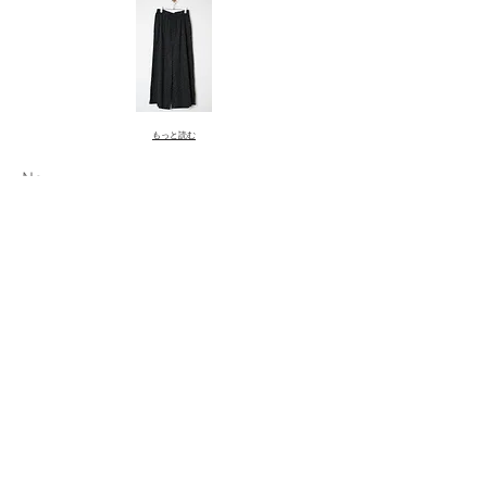
もっと読む
​No.
nk365462
ローンプリント ワイドパンツ
¥12,800
1.～2.
綿100％
3.～5.
綿100％
1.beige dot 2.black dot 3.green yacht
4.navy yacht 5.black yacht