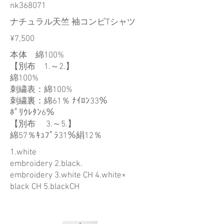
nk368071
ナチュラル天竺 袖コンビTシャツ
¥7,500
本体 綿100%
【別布 1.～2.】
綿100%
刺繍表：綿100%
刺繍裏：綿61％ ﾅｲﾛﾝ33％
ﾎﾟﾘｳﾚﾀﾝ6％
【別布 3.～5.】
綿57％ｷｭﾌﾟﾗ31％絹12％
1.white
embroidery 2.black.
embroidery 3.white CH 4.white×
black CH 5.blackCH