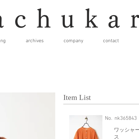
achuka
ing
archives
company
contact
Item List
​No.
nk365843
ワッシャ
ス