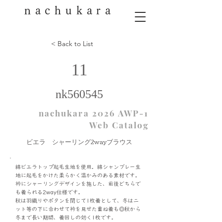
nachukara
< Back to List
11
nk560545
nachukara 2026 AWP-1
Web Catalog
ビエラ シャーリング2wayブラウス
綿ビエラトップ起毛生地を使用。綿シャンブレー生
地に起毛をかけた柔らかく温かみのある素材です。
衿にシャーリングデザインを施した、前後どちらで
も着られる2way仕様です。
秋は羽織りやボタンを閉じて1枚着として、冬はニ
ット等の下に合わせて衿を見せた重ね着も◎秋から
冬まで長い期間、着回しの効く1枚です。