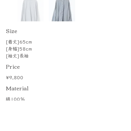
​Size
[着丈]65cm
[身幅]58cm
[袖丈]長袖
Price
¥9,800
​Material
綿100％
Color
1.oatmeal，2.gray，3.brown，
4.charcoal，，，，，，，，