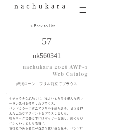
nachukara
< Back to List
57
nk560341
nachukara 2026 AWP-1
Web Catalog
綿混ローン フリル前立てブラウス
ナチュラルな肌触りに、程よいとろみを備えた綿レ
ーヨン素材を使用したブラウス。
バンドカラーに前立てフリルを挟み込み、甘さを抑
えた上品なアクセントをプラスしました。
後ろヨーク切替え下にはギャザーを施し、動くたび
にふんわりとした表情に。
前後差のある着丈が自然な抜け感を生み、パンツに