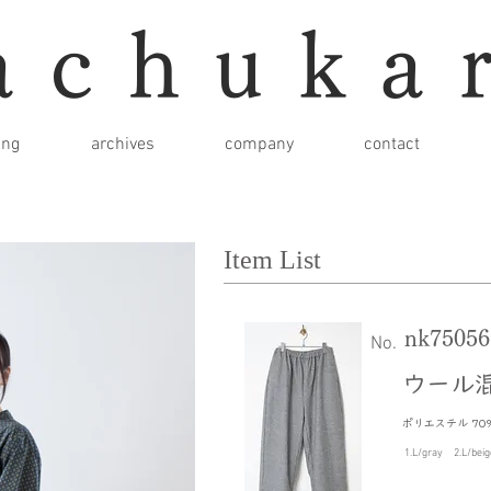
achuka
ing
archives
company
contact
Item List
nk75056
​No.
ウール
ポリエステル 70
1.L/gray 2.L/be