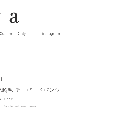
ra
Customer Only
instagram
1
混起毛 テーパードパンツ
% 毛 30％
ige 3.mocha 4.charcoal 5.navy