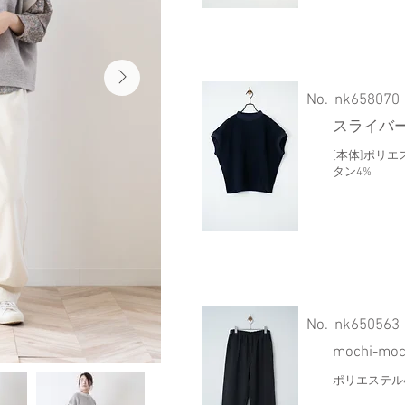
​No.
nk658070
スライバ
[本体]ポリエ
タン4%
​No.
nk650563
mochi-
ポリエステル4