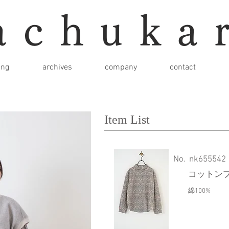
achuka
ing
archives
company
contact
Item List
​No.
nk655542
コットン
綿100%