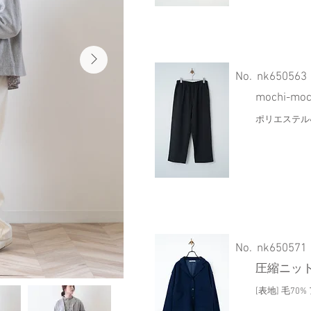
​No.
nk650563
mochi-
ポリエステル4
​No.
nk650571
圧縮ニッ
[表地] 毛70