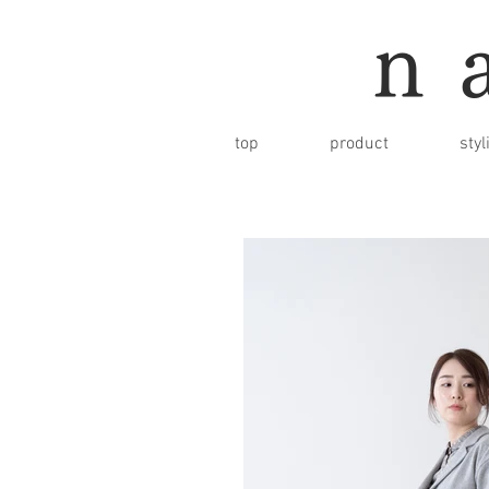
n
top
product
styl