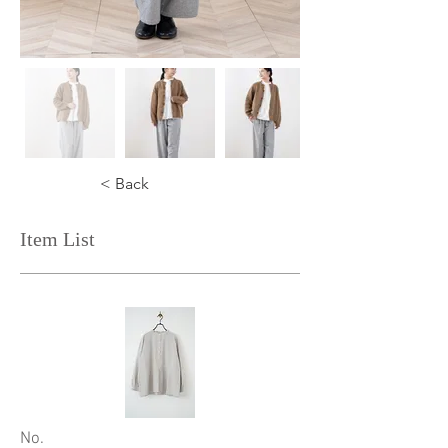
< Back
Item List
​No.