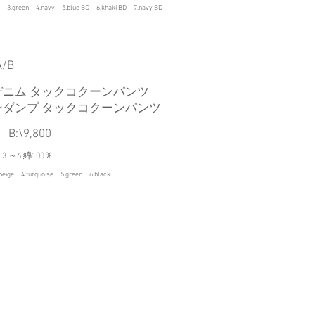
ue 3.green 4.navy 5.blue BD 6.khaki BD 7.navy BD
A/B
デニム タックコクーンパンツ
ンダンプ タックコクーンパンツ
 B:\9,800
 3.～6.綿100％
beige 4.turquoise 5.green 6.black