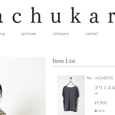
achuka
ing
archives
company
contact
Item List
​No.
nk268076
プリミエ
ー
¥9,800
麻100％